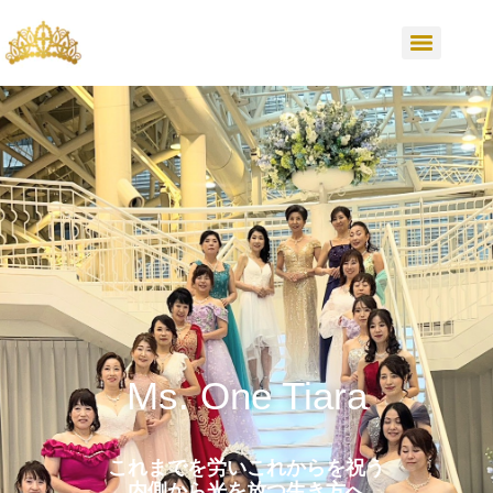
Ms. One Tiara
これまでを労いこれからを祝う
内側から光を放つ生き方へ